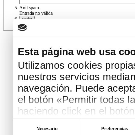
Anti spam
Entrada no válida
Esta página web usa co
Utilizamos cookies propia
nuestros servicios mediant
navegación. Puede aceptar
el botón «Permitir todas 
haciendo click en el botó
o configurar cuales permi
Selección
Necesario
Preferencias
de
y haciendo click en "Permi